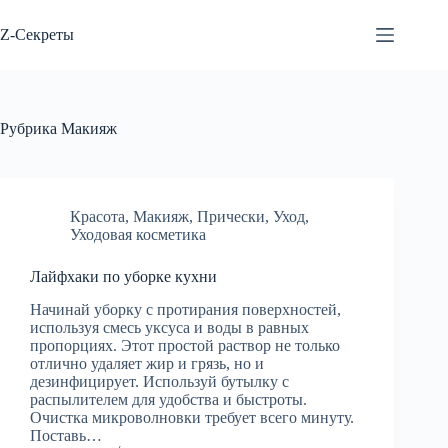
Перейти
к
Z-Секреты
сути
Рубрика
Макияж
Красота
,
Макияж
,
Прически
,
Уход
,
Уходовая косметика
Лайфхаки по уборке кухни
Начинай уборку с протирания поверхностей,
используя смесь уксуса и воды в равных
пропорциях. Этот простой раствор не только
отлично удаляет жир и грязь, но и
дезинфицирует. Используй бутылку с
распылителем для удобства и быстроты.
Очистка микроволновки требует всего минуту.
Поставь…