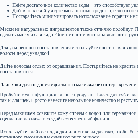
Пейте достаточное количество воды – это способствует у
Добавьте в свой уход термозащитные средства, если испо
Постарайтесь минимизировать использование горячих инс
Маски из натуральных ингредиентов также отлично подойдут. 
сделать маску из авокадо. Они питают и восстанавливают структ
Для ускоренного восстановления используйте восстанавливающ
волосы перед укладкой.
Дайте волосам отдых от окрашивания. Постарайтесь не красить 
восстановиться.
Лайфхаки для создания идеального макияжа без потерь времени
Пробуйте мультифункциональные продукты. Блеск для губ с на
так и для щек. Просто нанесите небольшое количество и растуш
Перед макияжем освежите кожу спреем с водой или термальной 
сцепление макияжа и создаёт естественный финиш.
Используйте клейкие подводки или стикеры для глаз, чтобы быс
рутинного рисования и снижают риск ошибок.