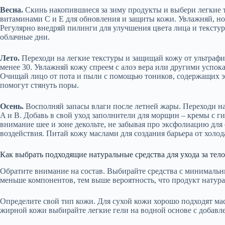
Весна.
Скинь накопившиеся за зиму продукты и выбери легкие 
витаминами C и E для обновления и защиты кожи. Увлажняй, но
Регулярно внедряй пилинги для улучшения цвета лица и текстур
облачные дни.
Лето.
Переходи на легкие текстуры и защищай кожу от ультрафи
менее 30. Увлажняй кожу спреем с алоэ вера или другими успо
Очищай лицо от пота и пыли с помощью тоников, содержащих эк
помогут стянуть поры.
Осень.
Восполняй запасы влаги после летней жары. Переходи н
A и B. Добавь в свой уход заполнители для морщин – кремы с г
внимание шее и зоне декольте, не забывая про эксфолиацию для
воздействия. Питай кожу маслами для создания барьера от холод
Как выбрать подходящие натуральные средства для ухода за тел
Обратите внимание на состав. Выбирайте средства с минимальн
меньше компонентов, тем выше вероятность, что продукт натур
Определите свой тип кожи. Для сухой кожи хорошо подходят мас
жирной кожи выбирайте легкие гели на водной основе с добавле