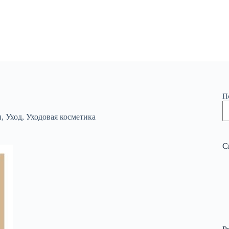
П
и
,
Уход
,
Уходовая косметика
С