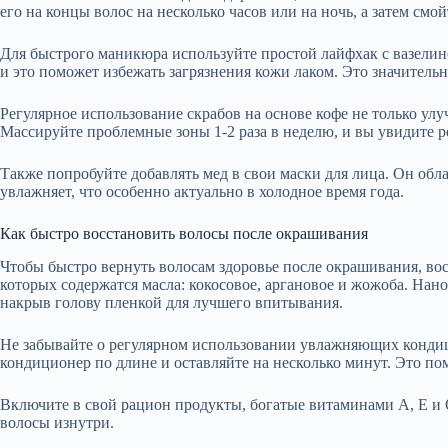
его на концы волос на несколько часов или на ночь, а затем смой
Для быстрого маникюра используйте простой лайфхак с вазелино
и это поможет избежать загрязнения кожи лаком. Это значительн
Регулярное использование скрабов на основе кофе не только улу
Массируйте проблемные зоны 1-2 раза в неделю, и вы увидите р
Также попробуйте добавлять мед в свои маски для лица. Он обл
увлажняет, что особенно актуально в холодное время года.
Как быстро восстановить волосы после окрашивания
Чтобы быстро вернуть волосам здоровье после окрашивания, во
которых содержатся масла: кокосовое, аргановое и жожоба. Нано
накрыв голову пленкой для лучшего впитывания.
Не забывайте о регулярном использовании увлажняющих кондиц
кондиционер по длине и оставляйте на несколько минут. Это пом
Включите в свой рацион продукты, богатые витаминами A, E и 
волосы изнутри.