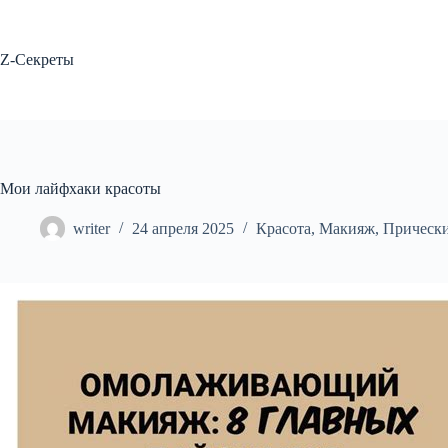
Перейти
к
сути
Z-Секреты
Мои лайфхаки красоты
writer
24 апреля 2025
Красота
,
Макияж
,
Прическ