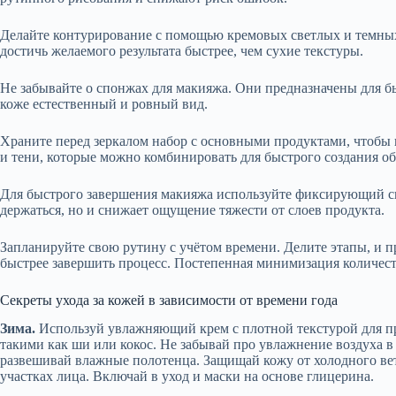
Делайте контурирование с помощью кремовых светлых и темных
достичь желаемого результата быстрее, чем сухие текстуры.
Не забывайте о спонжах для макияжа. Они предназначены для б
коже естественный и ровный вид.
Храните перед зеркалом набор с основными продуктами, чтобы н
и тени, которые можно комбинировать для быстрого создания об
Для быстрого завершения макияжа используйте фиксирующий сп
держаться, но и снижает ощущение тяжести от слоев продукта.
Запланируйте свою рутину с учётом времени. Делите этапы, и п
быстрее завершить процесс. Постепенная минимизация количест
Секреты ухода за кожей в зависимости от времени года
Зима.
Используй увлажняющий крем с плотной текстурой для пр
такими как ши или кокос. Не забывай про увлажнение воздуха 
развешивай влажные полотенца. Защищай кожу от холодного ве
участках лица. Включай в уход и маски на основе глицерина.